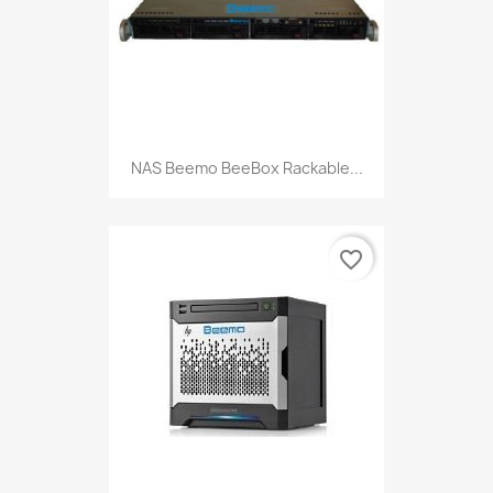
NAS Beemo BeeBox Rackable...
favorite_border