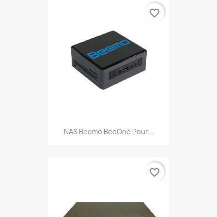
favorite_border
NAS Beemo BeeOne Pour...
favorite_border