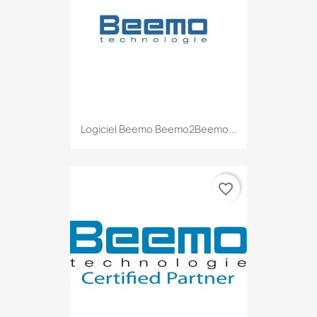
Logiciel Beemo Beemo2Beemo...
favorite_border