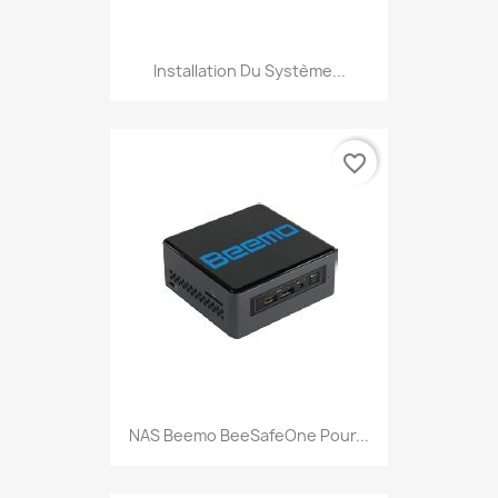
Installation Du Système...
favorite_border
NAS Beemo BeeSafeOne Pour...