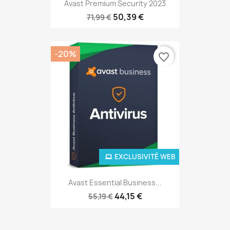
Avast Premium Security 2023
50,39 €
71,99 €
-20%
favorite_border
EXCLUSIVITÉ WEB
Avast Essential Business...
44,15 €
55,19 €