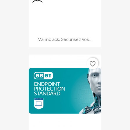
Mailinblack: Sécurisez Vos...
favorite_border