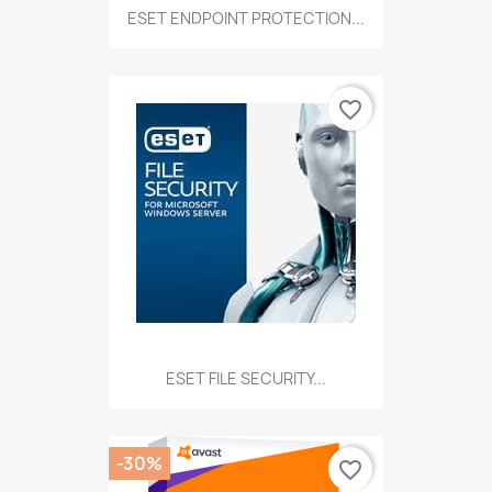
ESET ENDPOINT PROTECTION...
favorite_border
ESET FILE SECURITY...
-30%
favorite_border