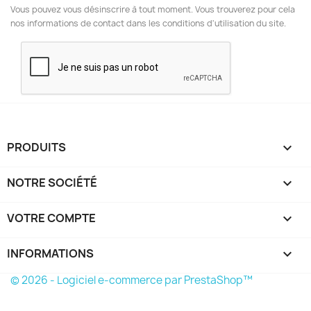
Vous pouvez vous désinscrire à tout moment. Vous trouverez pour cela
nos informations de contact dans les conditions d'utilisation du site.
PRODUITS

NOTRE SOCIÉTÉ

VOTRE COMPTE

INFORMATIONS
keyboard_arrow_down
© 2026 - Logiciel e-commerce par PrestaShop™