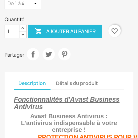
Quantité

favorite_border
AJOUTER AU PANIER
Partager
Description
Détails du produit
Fonctionnalités d'Avast Business
Antivirus
Avast Business Antivirus :
L’antivirus indispensable à votre
entreprise !
PROTECTION ANTIVIRUS POUR V